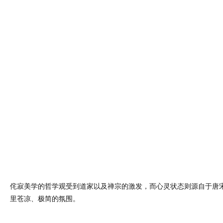
侘寂美学的哲学观受到道家以及禅宗的激发，而心灵状态则源自于唐
里苍凉、极简的氛围。