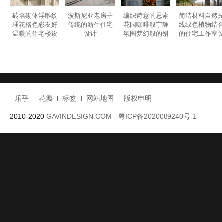
连续空间体验引
光和影在土坯砖
葡萄牙渔村的治
悬空的露台细
入诠释不同迷人
表面梦幻移动的
愈系住宅空间设
的混凝土公寓
景色的住宅设计
乡村住宅设计
计
设计
砖墙砌体浮雕纹
波斯尼亚老房子
编织诗意的思索
简洁材料自然
理花格色彩友好
传统的新生住宅
花园咖啡般宁静
线绿色植物结
温暖的住宅楼设
设计
氛围梦幻般的别
的住宅工作室
计
墅设计
计
乐乎
花瓣
标签
网站地图
版权申明
2010-2020
GAVINDESIGN.COM
粤ICP备2020089240号-1