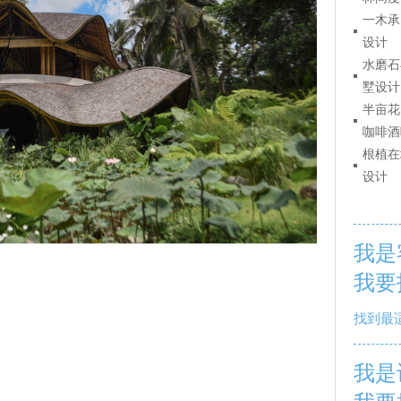
一木承
设计
水磨石
墅设计
半亩花
咖啡酒
根植在
设计
我是
我要
找到最
我是