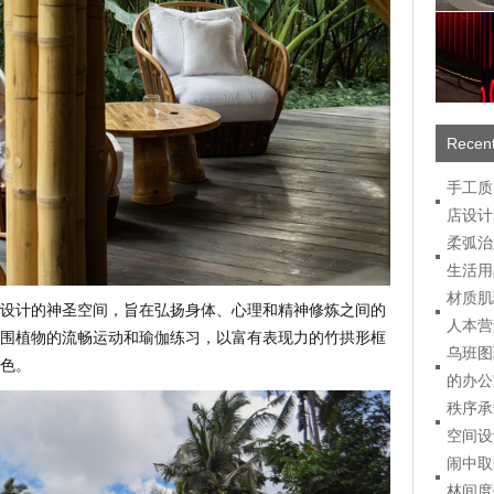
Recent
手工质
店设计
柔弧治
生活用
材质肌
设计的神圣空间，旨在弘扬身体、心理和精神修炼之间的
人本营
围植物的流畅运动和瑜伽练习，以富有表现力的竹拱形框
乌班图
色。
的办公
秩序承
空间设
闹中取
林间度