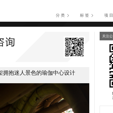
分 类
标 签
项 
关注公
架拥抱迷人景色的瑜伽中心设计