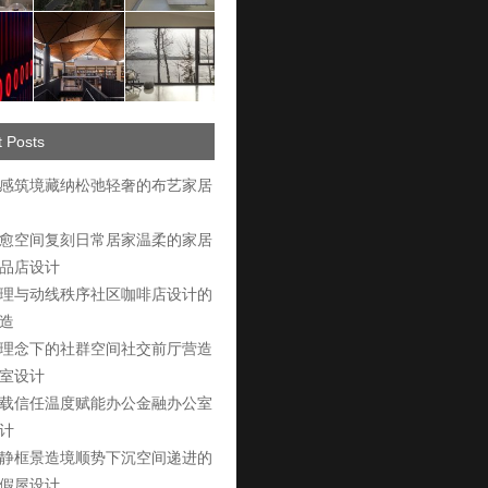
 Posts
感筑境藏纳松弛轻奢的布艺家居
愈空间复刻日常居家温柔的家居
品店设计
理与动线秩序社区咖啡店设计的
造
理念下的社群空间社交前厅营造
室设计
载信任温度赋能办公金融办公室
计
静框景造境顺势下沉空间递进的
假屋设计