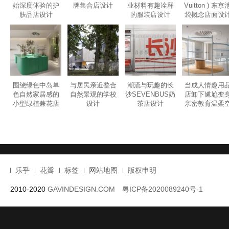
Valeria Gornostaeva 的设计，为 “商业空间的艺术化改造” 提供了
业与艺术并非对立”，沉浸式设计可以成为 “连接商业价值与艺术价值” 
店不再只是 “卖花”，而是成为 “引发思考、传递情感” 的 “冥想装置”
了 “超越物质交易” 的精神价值，也让 “花卉” 这一商品，升华为 “生
终，这个巴黎的花卉精品店，如同一个 “微型的自然圣殿”，在城市的
出一片 “沉思的角落”。它让人们意识到：最好的花卉空间，不是 “把
“让人们真正看见花的美，以及美背后‘生命短暂却绚烂’的真相”。
Category :
室内设计
| Tags :
店铺设计
,
店面设计
,
法国
,
法国设计
设计
,
花艺工作室设计
,
花艺店设计
,
高档花店设计
GAVINDESIGN.COM
致敬花卉鲜活与短暂艺术表演沉浸式花店设计
© 非特殊说明，本文版权归原作者所有。