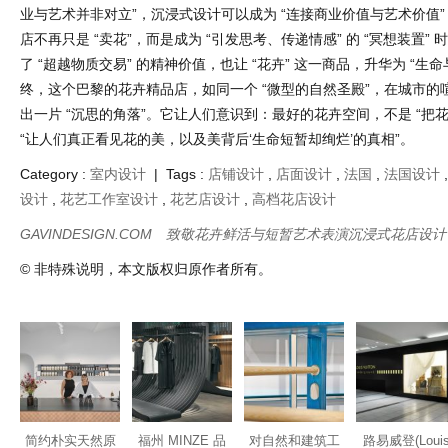
入口到核心区的路径，被设计成 “逐渐收窄再豁然开朗” 的形态，如同
境”。顾客在 “动线的引导” 下，经历 “从外界喧嚣到内部静谧” 的心理
做好情绪铺垫；与传统花店 “静态摆拍式陈列” 不同，这里的花卉以 “
现 —— 藤蔓类植物 “肆意缠绕” 金属立柱，小型花束 “错落插于” 混凝
在空间中自主生长、变化”。这种 “动态感”，让每一次到访的体验都不
可复制性”，强化了 “致敬短暂” 的主题。