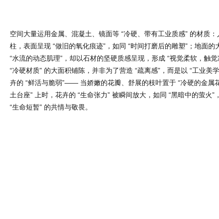
空间大量运用金属、混凝土、镜面等 “冷硬、带有工业质感” 的材质
柱，表面呈现 “做旧的氧化痕迹”，如同 “时间打磨后的雕塑”；地面
“水流的动态肌理”，却以石材的坚硬质感呈现，形成 “视觉柔软，触觉
“冷硬材质” 的大面积铺陈，并非为了营造 “疏离感”，而是以 “工业美
卉的 “鲜活与脆弱”—— 当娇嫩的花瓣、舒展的枝叶置于 “冷硬的金属花