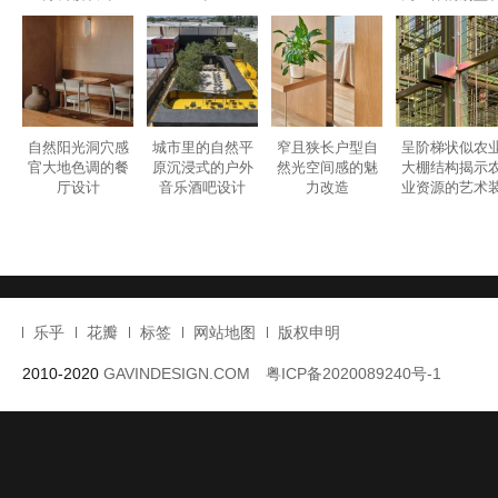
自然阳光洞穴感
城市里的自然平
窄且狭长户型自
呈阶梯状似农
官大地色调的餐
原沉浸式的户外
然光空间感的魅
大棚结构揭示
厅设计
音乐酒吧设计
力改造
业资源的艺术
置设计
乐乎
花瓣
标签
网站地图
版权申明
2010-2020
GAVINDESIGN.COM
粤ICP备2020089240号-1