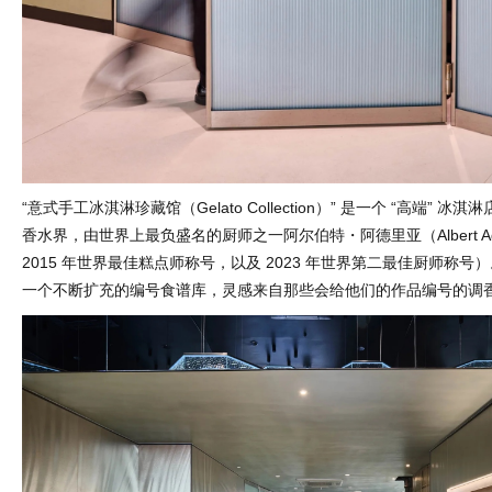
“意式手工冰淇淋珍藏馆（Gelato Collection）” 是一个 “高端” 
香水界，由世界上最负盛名的厨师之一阿尔伯特・阿德里亚（Albert A
2015 年世界最佳糕点师称号，以及 2023 年世界第二最佳厨师称号
一个不断扩充的编号食谱库，灵感来自那些会给他们的作品编号的调