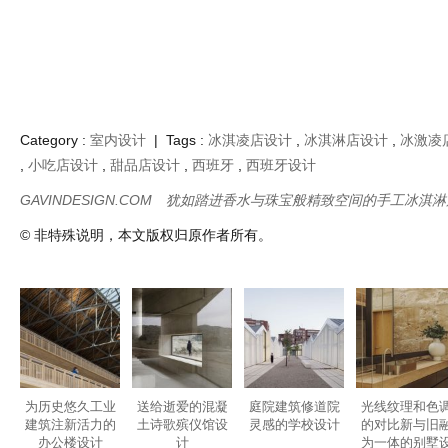
Category :
室内设计
| Tags :
冰淇凌店设计
,
冰淇淋店设计
,
冰激凌
,
小吃店设计
,
甜品店设计
,
西班牙
,
西班牙设计
GAVINDESIGN.COM
犹如踏进香水与珠宝般精致空间的手工冰淇淋
© 非特殊说明，本文版权归原作者所有。
为历史悠久工业
送给逝爱的混凝
庭院建筑修道院
光线纹理和色
建筑注新活力的
土诗歌殡仪馆设
灵感的学校设计
的对比新与旧
办公楼设计
计
为一体的别墅
计