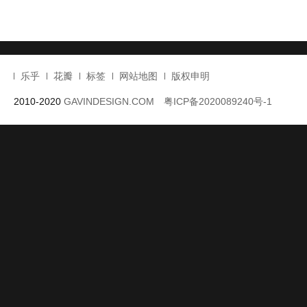
提供平静和绿色
材料色彩素雅会
将办公酒店项目
结合功能效率
生活环境的公寓
自然呼吸的运动
结合独特网状结
活和工作舒适
楼设计
馆设计
构的综合楼设计
学校设计
乐乎
花瓣
标签
网站地图
版权申明
2010-2020
GAVINDESIGN.COM
粤ICP备2020089240号-1