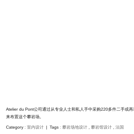
在可容纳一百人的餐厅里，一幅超过15米长的巨大壁画唤起了山地景
色和灰色的各种形式的纤维素声板组成。登山者可以聚集在未经加工
木屋形的结构中，与他们的朋友和家人共度时光。