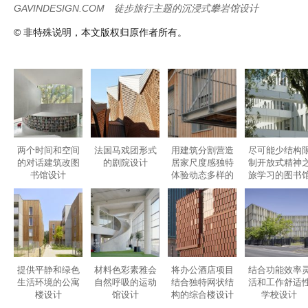
Atelier du Pont公司通过从专业人士和私人手中采购220多件二手
来布置这个攀岩场。
Category :
室内设计
| Tags :
攀岩场地设计
,
攀岩馆设计
,
法国
GAVINDESIGN.COM
徒步旅行主题的沉浸式攀岩馆设计
© 非特殊说明，本文版权归原作者所有。
两个时间和空间
法国马戏团形式
用建筑分割营造
尽可能少结构
的对话建筑改图
的剧院设计
居家尺度感独特
制开放式精神
书馆设计
体验动态多样的
旅学习的图书
住宅区设计
设计