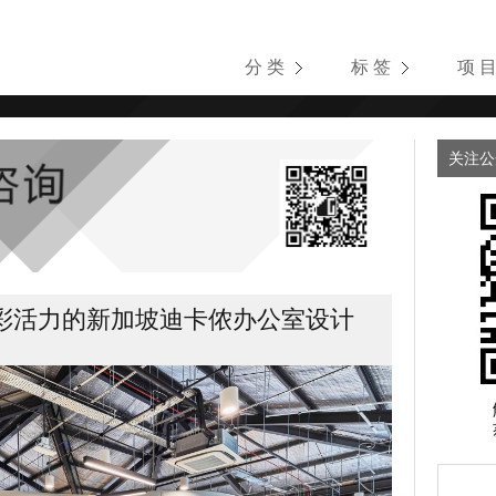
分 类
标 签
项 
关注公
彩活力的新加坡迪卡侬办公室设计