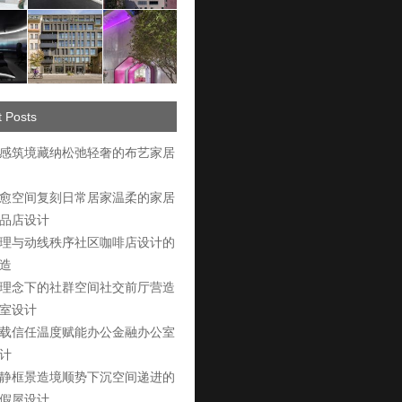
 Posts
感筑境藏纳松弛轻奢的布艺家居
愈空间复刻日常居家温柔的家居
品店设计
理与动线秩序社区咖啡店设计的
造
理念下的社群空间社交前厅营造
室设计
载信任温度赋能办公金融办公室
计
静框景造境顺势下沉空间递进的
假屋设计