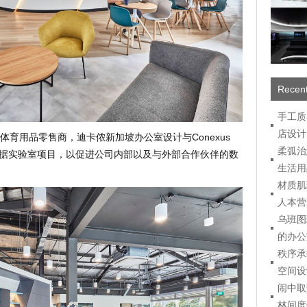
Recent
手工质
店设计
育用品零售商，迪卡侬新加坡办公室设计与Conexus
柔弧治
了数据实验室项目，以促进公司内部以及与外部合作伙伴的数
生活用
材质肌
人本营
乌班图
的办公
秩序承
空间设
闹中取
林间度