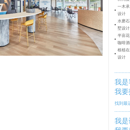
一木承
设计
水磨石
墅设计
半亩花
咖啡酒
根植在
设计
我是
我要
找到最
我是