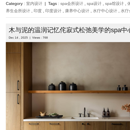
Category :
室内设计
| Tags :
spa会所设计
,
spa设计
,
spa馆设计
,
养生会所设计
,
印度
,
印度设计
,
康养中心设计
,
水疗中心设计
,
水疗
木与泥的温润记忆侘寂式松弛美学的spa中
Dec 14 , 2025 | Views : 768