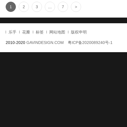
Aqua spa水疗中心设计是一个现代洞穴，与周围的山丘融为一体，
一面又能保持私密性。Aqua 通过对材料的选择、建造过程以及在荒
保护和培育了当地居民。流畅的造型 ...
Read more
Category :
室内设计
| Tags :
spa会所设计
,
spa设计
,
spa馆设计
,
,
印度设计
,
水疗中心设计
,
水疗会所设计
,
游泳馆设计