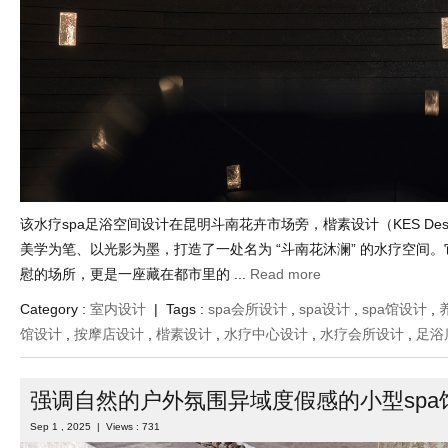
该水疗spa足浴空间设计在昆明斗南花卉市场旁，楷素设计（KES Design
美学为笔、以光影为墨，打造了一处名为 “斗南花沐澜” 的水疗空间
慰的场所，更是一座藏在都市里的 ...
Read more
Category :
室内设计
| Tags :
spa会所设计
,
spa设计
,
spa馆设计
,
馆设计
,
按摩店设计
,
楷素设计
,
水疗中心设计
,
水疗会所设计
,
足浴
强调自然的户外氛围异域度假感的小型spa
Sep 1 , 2025 | Views : 731