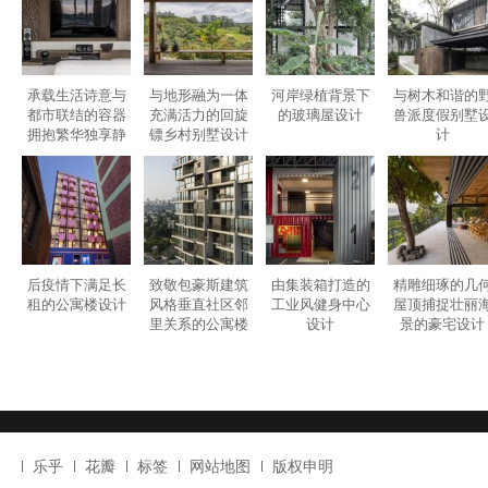
后疫情下满足长
致敬包豪斯建筑
由集装箱打造的
精雕细琢的几
租的公寓楼设计
风格垂直社区邻
工业风健身中心
屋顶捕捉壮丽
里关系的公寓楼
设计
景的豪宅设计
设计
乐乎
花瓣
标签
网站地图
版权申明
2010-2020
GAVINDESIGN.COM
粤ICP备2020089240号-1