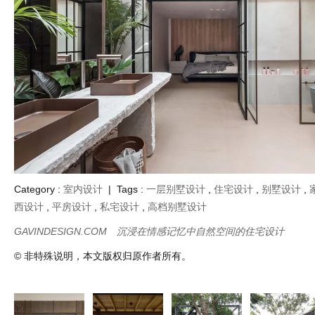
Category :
室内设计
| Tags :
一层别墅设计
,
住宅设计
,
别墅设计
,
西设计
,
平房设计
,
私宅设计
,
高档别墅设计
GAVINDESIGN.COM
沉浸在情感记忆中自然空间的住宅设计
© 非特殊说明，本文版权归原作者所有。
承载生活诗意与
与地形融为一体
河岸绿植背景下
与树木和谐的
都市联结的容器
充满活力的回旋
的玻璃屋设计
兽派度假别墅
拥抱繁华独享静
镖乡村别墅设计
计
谧的顶层住宅设
计