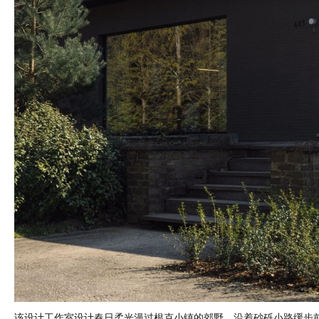
该设计工作室设计春日柔光漫过根克小镇的郊野，沿着砂砾小路缓步前行，