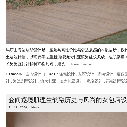
玛莎山海边别墅设计是一座兼具高性价比与舒适质感的木质居所，设
土建筑精髓，以现代手法重新演绎澳大利亚滨海建筑风貌。建筑采用 L
长势繁茂的针栎树环抱其间，顺势 ...
Read more
Category :
室内设计
| Tags :
住宅设计
,
别墅设计
,
家装设计
,
度假
计
,
海边别墅设计
,
澳大利亚
,
澳大利亚设计
,
私宅设计
,
高档别墅设
套间逐境肌理生韵融历史与风尚的女包店设
Jun 12 , 2026 | Views :