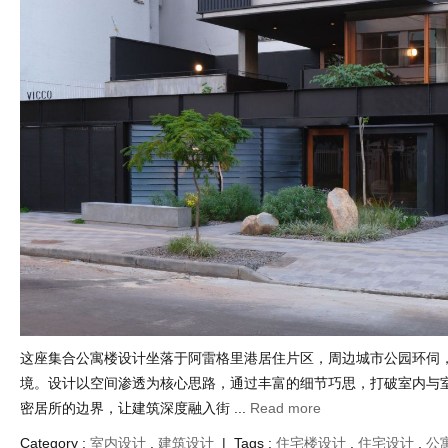
这座集合公寓楼设计坐落于阿雷格里港居住片区，周边城市公园环伺
境。设计以空间渗透为核心思路，通过丰富的细节巧思，打破室内与
密居所的边界，让建筑深度融入街 ...
Read more
Category :
室内设计
,
建筑设计
| Tags :
住宅楼设计
,
住宅设计
,
公