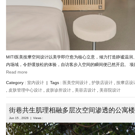
MITI医美按摩空间设计以美学即疗愈为核心立意，倾力打造静谧温润
内场域，令舒缓放松的体验，自访客步入空间的瞬间便已然开启。 项目场
Read more
Category :
室内设计
| Tags :
医美空间设计
,
护肤店设计
,
按摩店设
,
皮肤管理中心设计
,
皮肤诊所设计
,
美容店设计
,
美容院设计
街巷共生肌理相融多层次空间渗透的公寓楼
Jun 15 , 2026 | Views :