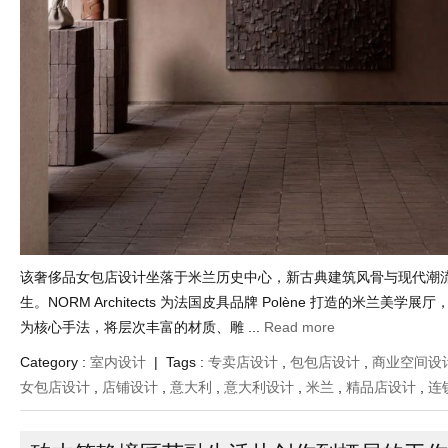
该奢侈品女包店设计坐落于米兰历史中心，新古典建筑风骨与现代潮
生。NORM Architects 为法国皮具品牌 Polène 打造的米兰美学
为核心手法，将层次丰富的材质、雕 ...
Read more
Category :
室内设计
| Tags :
专卖店设计
,
包包店设计
,
商业空间设
女包店设计
,
店铺设计
,
意大利
,
意大利设计
,
米兰
,
精品店设计
,
连