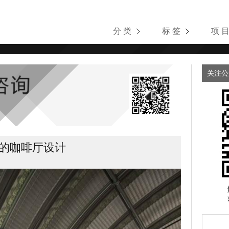
分 类
标 签
项 
关注公
合的咖啡厅设计