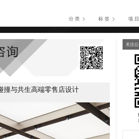
分 类
标 签
项 
关注公
碰撞与共生高端零售店设计