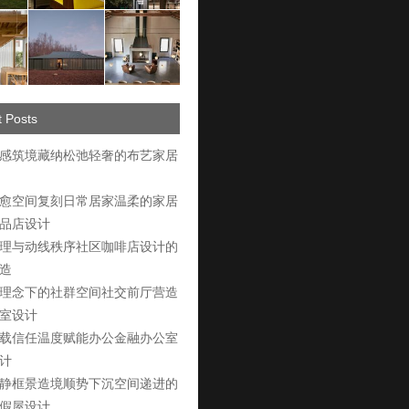
 Posts
感筑境藏纳松弛轻奢的布艺家居
愈空间复刻日常居家温柔的家居
品店设计
理与动线秩序社区咖啡店设计的
造
理念下的社群空间社交前厅营造
室设计
载信任温度赋能办公金融办公室
计
静框景造境顺势下沉空间递进的
假屋设计