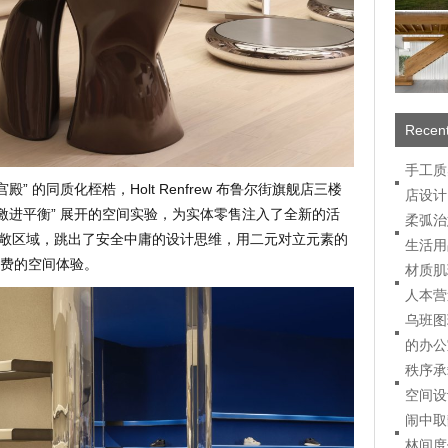
Recent
手工质
” 的同质化桎梏，Holt Renfrew 布鲁尔街旗舰店三楼
店设计
激进平衡” 展开的空间实验，为实体零售注入了全新的活
柔弧治
的宽敞区域，跳出了安全中庸的设计思维，用二元对立元素的
生活用
费的空间体验。
材质肌
人本营
乌班图
的办公
秩序承
空间设
闹中取
林间度