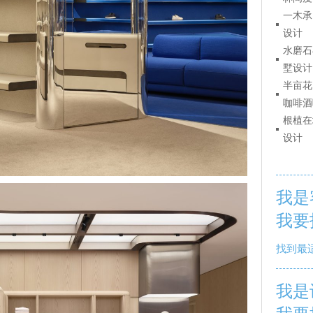
一木承
设计
水磨石
墅设计
半亩花
咖啡酒
根植在
设计
我是
我要
找到最
我是