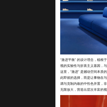
“激进平衡” 的设计理念，植
视的实验性与折衷主义基因，与
这里，“激进” 是撼动空间本质的
此即彼的选择，而是让事物在与
调与克制内敛的中性色并置，非
无限放大，营造出层次丰富的视