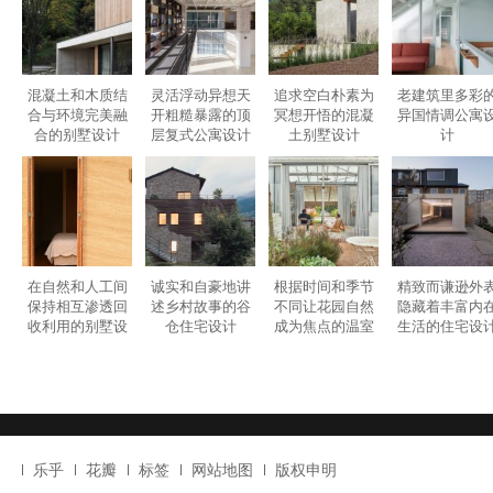
混凝土和木质结
灵活浮动异想天
追求空白朴素为
老建筑里多彩
合与环境完美融
开粗糙暴露的顶
冥想开悟的混凝
异国情调公寓
合的别墅设计
层复式公寓设计
土别墅设计
计
在自然和人工间
诚实和自豪地讲
根据时间和季节
精致而谦逊外
保持相互渗透回
述乡村故事的谷
不同让花园自然
隐藏着丰富内
收利用的别墅设
仓住宅设计
成为焦点的温室
生活的住宅设
计
度假屋设计
乐乎
花瓣
标签
网站地图
版权申明