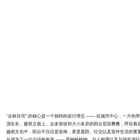
“丛林住宅” 的核心是一个独特的设计理念 —— 在城市中心，一片热
茂生长。建筑立面上，众多形状和大小各异的阳台层层叠叠，呼应着
越南文化中，阳台不仅仅是装饰，更是遮阳、社交以及室外生活的重
台成为了一个个绿色角落 —— 是种植植物、与人相遇以及与城市进
拱形柱、弧形玻璃面板、质朴的黏土色调以及大量的绿植交织在一起
机，让人联想到热带丛林的郁郁葱葱。