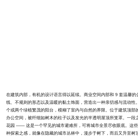
线、不规则的形态以及温暖的黏土饰面，营造出一种亲切感与流动性
个或两个绿植繁茂的阳台，模糊了室内与自然的界限。位于建筑顶部
办公空间，被纤细如树木的柱子以及发光的半透明屋顶所笼罩。一段
花园 —— 这是一个罕见的城市避难所，可将城市全景尽收眼底。这
种探索之感，就像在隐藏的城市丛林中，漫步于树下，而后又升至树