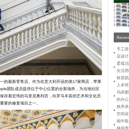
Recent
手工质
店设计
柔弧治
生活用
材质肌
一的最新零售店。作为在意大利开设的第17家商店，苹果
人本营
o将为Apple团队成员提供位于中心位置的全新场所，为当地社区
乌班图
保存着宏伟的马里尼奥利宫，向罗马丰富的艺术和文化历
的办公
重要的修复项目之一。
秩序承
空间设
闹中取
林间度