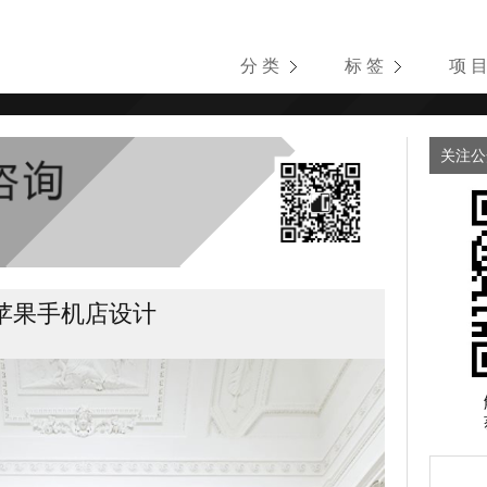
分 类
标 签
项 
关注公
苹果手机店设计