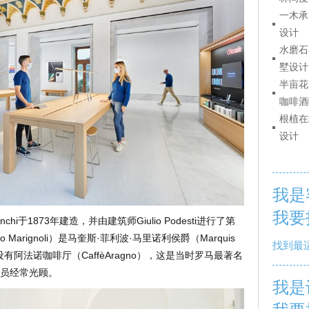
一木承
设计
水磨石
墅设计
半亩花
咖啡酒
根植在
设计
我是
我要
anchi于1873年建造，并由建筑师Giulio Podesti进行了第
Marignoli）是马奎斯·菲利波·马里诺利侯爵（Marquis
找到最
故居，并设有阿法诺咖啡厅（CaffèAragno），这是当时罗马最著名
员经常光顾。
我是