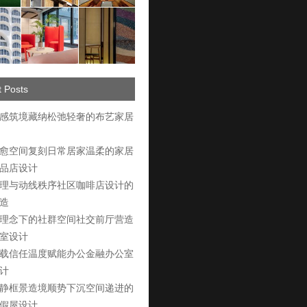
 Posts
感筑境藏纳松弛轻奢的布艺家居
愈空间复刻日常居家温柔的家居
品店设计
理与动线秩序社区咖啡店设计的
造
理念下的社群空间社交前厅营造
室设计
载信任温度赋能办公金融办公室
计
静框景造境顺势下沉空间递进的
假屋设计