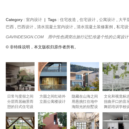
憩的日式住宅设
海阳光的别墅设
舞蹈培训学校
计
计
计
对角线九宫格高
弧形墙折叠砖块
手工实验室概念
极简主义功能
架木屋乡村住宅
叙事咖啡馆与画
的香水店设计
块完美融合自
设计
廊设计的探索诗
平衡的黑白loft
学
宅设计
乐乎
花瓣
标签
网站地图
版权申明
2010-2020
GAVINDESIGN.COM
粤ICP备2020089240号-1