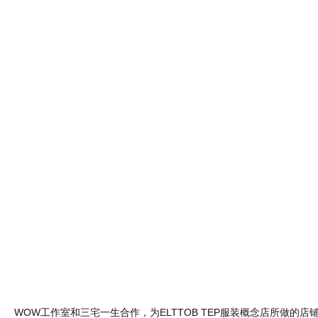
WOW工作室和三宅一生合作，为ELTTOB TEP服装概念店所做的
脑控制的八台风扇，让轻盈布料在空中起舞。
Read more
Category :
视频
| Tags :
概念店设计
,
橱窗设计
巴洛特利 Nike 创意广告
Jul 20 , 2012 | Views : 5,110