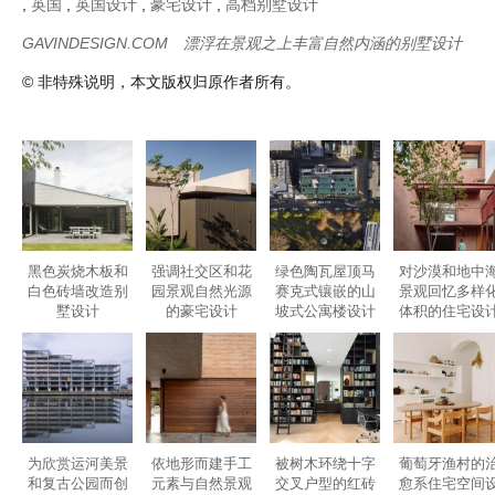
黑色炭烧木板和
强调社交区和花
绿色陶瓦屋顶马
对沙漠和地中
白色砖墙改造别
园景观自然光源
赛克式镶嵌的山
景观回忆多样
墅设计
的豪宅设计
坡式公寓楼设计
体积的住宅设
为欣赏运河美景
依地形而建手工
被树木环绕十字
葡萄牙渔村的
和复古公园而创
元素与自然景观
交叉户型的红砖
愈系住宅空间
建的公寓楼设计
相得益彰的度假
别墅设计
计
别墅设计