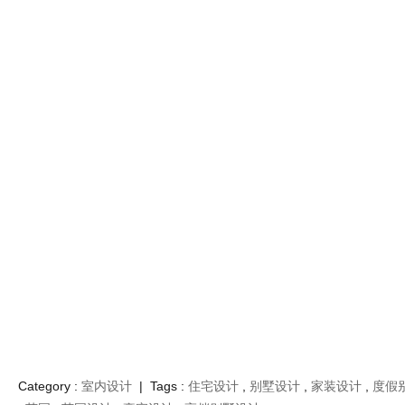
Category :
室内设计
| Tags :
住宅设计
,
别墅设计
,
家装设计
,
度假
,
英国
,
英国设计
,
豪宅设计
,
高档别墅设计
GAVINDESIGN.COM
漂浮在景观之上丰富自然内涵的别墅设计
© 非特殊说明，本文版权归原作者所有。